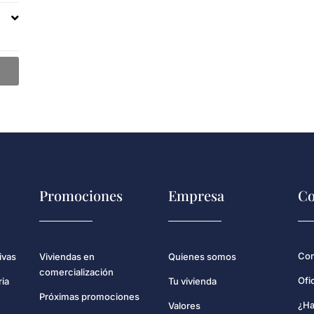
Promociones
Empresa
Co
Con
ivas
Viviendas en
Quienes somos
comercialización
Ofi
ria
Tu vivienda
Próximas promociones
¿Ha
Valores