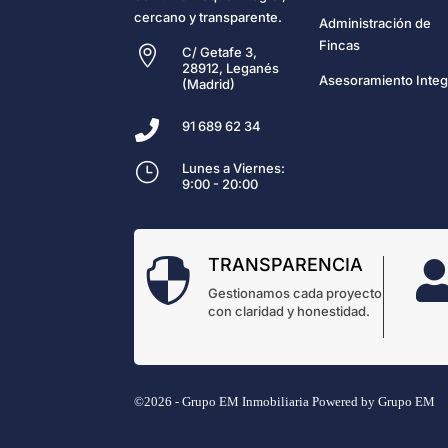
cercano y transparente.
Administración de
Fincas

C/ Getafe 3,
28912, Leganés
Asesoramiento Integ
(Madrid)

91 689 62 34
}
Lunes a Viernes:
9:00 - 20:00
TRANSPARENCIA

Gestionamos cada proyecto
con claridad y honestidad.
©2026 - Grupo EM Inmobiliaria
Powered by
Grupo EM