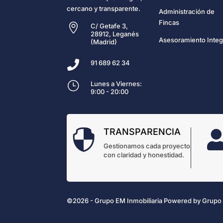
cercano y transparente.
Administración de
Fincas

C/ Getafe 3,
28912, Leganés
Asesoramiento Integ
(Madrid)

91 689 62 34
}
Lunes a Viernes:
9:00 - 20:00
TRANSPARENCIA

Gestionamos cada proyecto
con claridad y honestidad.
©2026 - Grupo EM Inmobiliaria
Powered by
Grupo