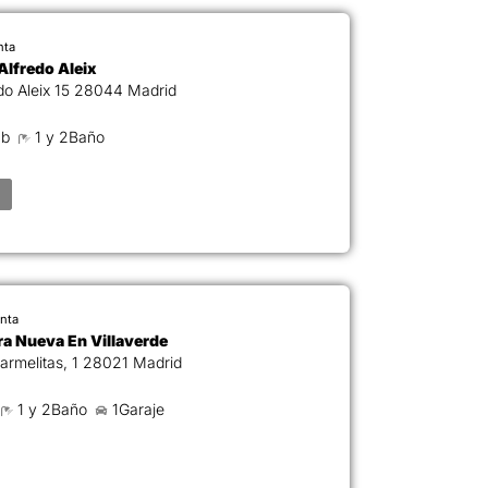
nta
Alfredo Aleix
Calle Alfredo Aleix 15 28044 Madrid
ab
1 y 2Baño
nta
ra Nueva En Villaverde
C. de los Carmelitas, 1 28021 Madrid
1 y 2Baño
1Garaje