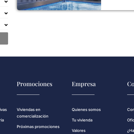
Promociones
Empresa
Co
Con
ivas
Viviendas en
Quienes somos
comercialización
Ofi
ria
Tu vivienda
Próximas promociones
¿Ha
Valores