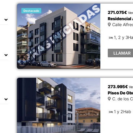
Destacado
271.075€
Ve
Residencial 
1, 2 y 3H
LLAMAR
273.995€
Ve
Pisos De Ob
1 y 2Hab