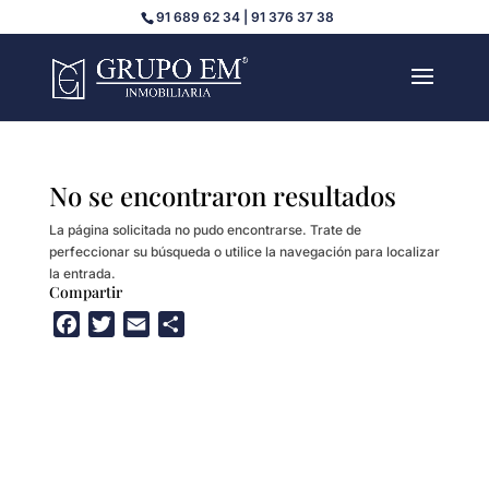
91 689 62 34 | 91 376 37 38
No se encontraron resultados
La página solicitada no pudo encontrarse. Trate de
perfeccionar su búsqueda o utilice la navegación para localizar
la entrada.
Compartir
F
T
E
C
a
w
m
o
c
i
a
m
e
t
i
p
b
t
l
a
o
e
r
o
r
t