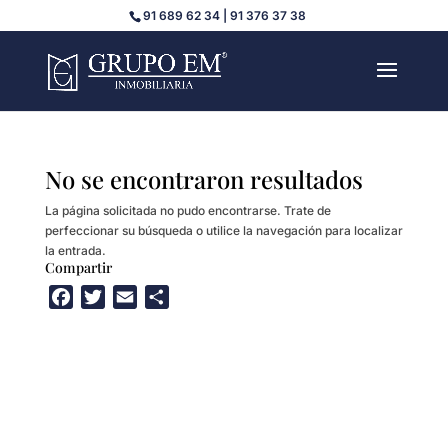
91 689 62 34 | 91 376 37 38
No se encontraron resultados
La página solicitada no pudo encontrarse. Trate de
perfeccionar su búsqueda o utilice la navegación para localizar
la entrada.
Compartir
F
T
E
C
a
w
m
o
c
i
a
m
e
t
i
p
b
t
l
a
o
e
r
o
r
t