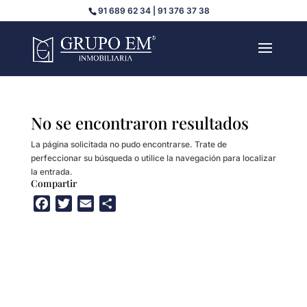
91 689 62 34 | 91 376 37 38
No se encontraron resultados
La página solicitada no pudo encontrarse. Trate de
perfeccionar su búsqueda o utilice la navegación para localizar
la entrada.
Compartir
F
T
E
C
a
w
m
o
c
i
a
m
e
t
i
p
b
t
l
a
o
e
r
o
r
t