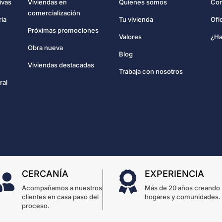
Con
ivas
Viviendas en
Quienes somos
comercialización
Ofi
ria
Tu vivienda
Próximas promociones
¿Ha
Valores
Obra nueva
Blog
Viviendas destacadas
Trabaja con nosotros
ral
CERCANÍA
EXPERIENCIA


Acompañamos a nuestros
Más de 20 años creando
clientes en casa paso del
hogares y comunidades.
proceso.