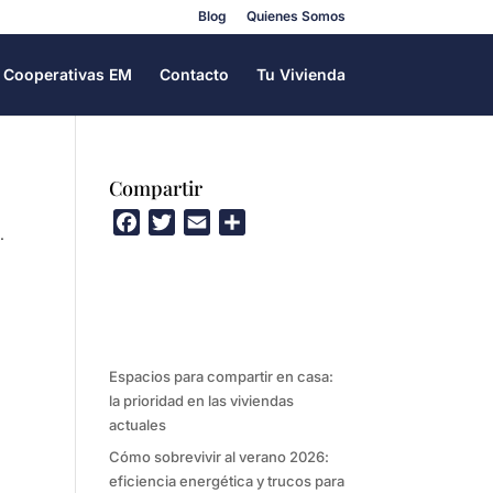
Blog
Quienes Somos
Cooperativas EM
Contacto
Tu Vivienda
Compartir
F
T
E
C
.
a
w
m
o
c
i
a
m
e
t
i
p
b
t
l
a
o
e
r
Espacios para compartir en casa:
o
r
t
la prioridad en las viviendas
k
i
actuales
r
Cómo sobrevivir al verano 2026:
eficiencia energética y trucos para