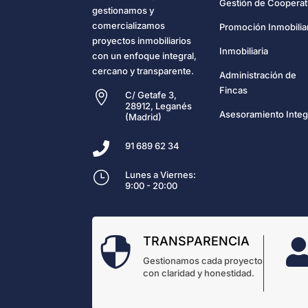
Gestión de Cooperat
gestionamos y
comercializamos
Promoción Inmobilia
proyectos inmobiliarios
Inmobiliaria
con un enfoque integral,
cercano y transparente.
Administración de
Fincas

C/ Getafe 3,
28912, Leganés
Asesoramiento Integ
(Madrid)

91 689 62 34
}
Lunes a Viernes:
9:00 - 20:00
TRANSPARENCIA

Gestionamos cada proyecto
con claridad y honestidad.