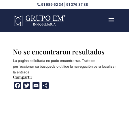
91 689 62 34 | 91 376 37 38
No se encontraron resultados
La página solicitada no pudo encontrarse. Trate de
perfeccionar su búsqueda o utilice la navegación para localizar
la entrada.
Compartir
F
T
E
C
a
w
m
o
c
i
a
m
e
t
i
p
b
t
l
a
o
e
r
o
r
t