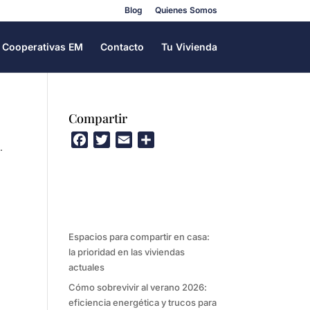
Blog
Quienes Somos
Cooperativas EM
Contacto
Tu Vivienda
Compartir
F
T
E
C
.
a
w
m
o
c
i
a
m
e
t
i
p
b
t
l
a
o
e
r
Espacios para compartir en casa:
o
r
t
la prioridad en las viviendas
k
i
actuales
r
Cómo sobrevivir al verano 2026:
eficiencia energética y trucos para