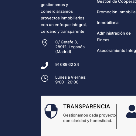
Gestión de Cooperat
gestionamos y
comercializamos
Promoción Inmobilia
proyectos inmobiliarios
Inmobiliaria
con un enfoque integral,
cercano y transparente.
Administración de
Fincas

C/ Getafe 3,
28912, Leganés
Asesoramiento Integ
(Madrid)

91 689 62 34
}
Lunes a Viernes:
9:00 - 20:00
TRANSPARENCIA

Gestionamos cada proyecto
con claridad y honestidad.