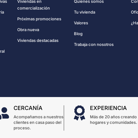
Con
ivas
Viviendas en
Quienes somos
comercialización
Ofi
ria
Tu vivienda
Próximas promociones
¿Ha
Valores
Obra nueva
Blog
Viviendas destacadas
Trabaja con nosotros
ral
CERCANÍA
EXPERIENCIA


Acompañamos a nuestros
Más de 20 años creando
clientes en casa paso del
hogares y comunidades.
proceso.