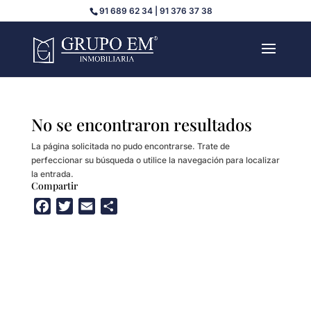
91 689 62 34 | 91 376 37 38
No se encontraron resultados
La página solicitada no pudo encontrarse. Trate de
perfeccionar su búsqueda o utilice la navegación para localizar
la entrada.
Compartir
F
T
E
C
a
w
m
o
c
i
a
m
e
t
i
p
b
t
l
a
o
e
r
o
r
t