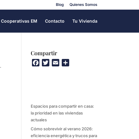
Blog
Quienes Somos
Cooperativas EM
Contacto
Tu Vivienda
Compartir
F
T
E
C
.
a
w
m
o
c
i
a
m
e
t
i
p
b
t
l
a
o
e
r
Espacios para compartir en casa:
o
r
t
la prioridad en las viviendas
k
i
actuales
r
Cómo sobrevivir al verano 2026:
eficiencia energética y trucos para