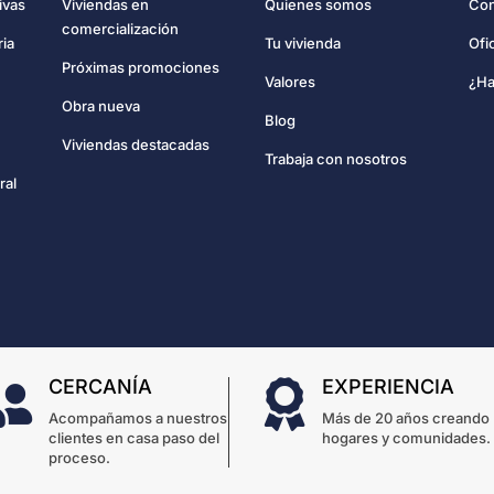
Con
ivas
Viviendas en
Quienes somos
comercialización
Ofi
ria
Tu vivienda
Próximas promociones
¿Ha
Valores
Obra nueva
Blog
Viviendas destacadas
Trabaja con nosotros
ral
CERCANÍA
EXPERIENCIA


Acompañamos a nuestros
Más de 20 años creando
clientes en casa paso del
hogares y comunidades.
proceso.