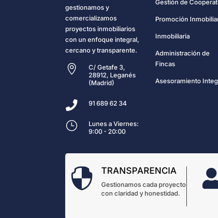
Gestión de Cooperat
gestionamos y
comercializamos
Promoción Inmobilia
proyectos inmobiliarios
Inmobiliaria
con un enfoque integral,
cercano y transparente.
Administración de
Fincas

C/ Getafe 3,
28912, Leganés
Asesoramiento Integ
(Madrid)

91 689 62 34
}
Lunes a Viernes:
9:00 - 20:00
TRANSPARENCIA

Gestionamos cada proyecto
con claridad y honestidad.