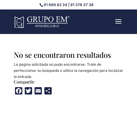
91 689 62 34 | 91 376 37 38
No se encontraron resultados
La página solicitada no pudo encontrarse. Trate de
perfeccionar su búsqueda o utilice la navegación para localizar
la entrada.
Compartir
F
T
E
C
a
w
m
o
c
i
a
m
e
t
i
p
b
t
l
a
o
e
r
o
r
t