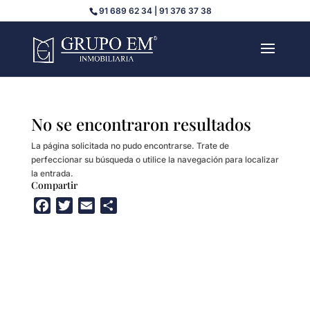
91 689 62 34 | 91 376 37 38
No se encontraron resultados
La página solicitada no pudo encontrarse. Trate de
perfeccionar su búsqueda o utilice la navegación para localizar
la entrada.
Compartir
F
T
E
C
a
w
m
o
c
i
a
m
e
t
i
p
b
t
l
a
o
e
r
o
r
t