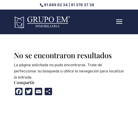
91 689 62 34 | 91 376 37 38
No se encontraron resultados
La página solicitada no pudo encontrarse. Trate de
perfeccionar su búsqueda o utilice la navegación para localizar
la entrada.
Compartir
F
T
E
C
a
w
m
o
c
i
a
m
e
t
i
p
b
t
l
a
o
e
r
o
r
t