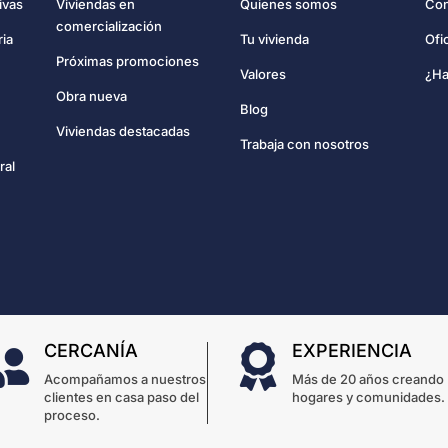
Con
ivas
Viviendas en
Quienes somos
comercialización
Ofi
ria
Tu vivienda
Próximas promociones
¿Ha
Valores
Obra nueva
Blog
Viviendas destacadas
Trabaja con nosotros
ral
CERCANÍA
EXPERIENCIA


Acompañamos a nuestros
Más de 20 años creando
clientes en casa paso del
hogares y comunidades.
proceso.