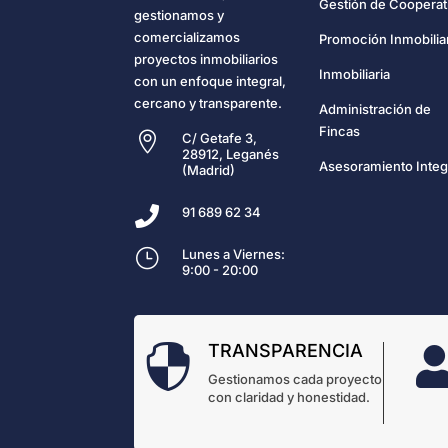
Gestión de Cooperat
gestionamos y
comercializamos
Promoción Inmobilia
proyectos inmobiliarios
Inmobiliaria
con un enfoque integral,
cercano y transparente.
Administración de
Fincas

C/ Getafe 3,
28912, Leganés
Asesoramiento Integ
(Madrid)

91 689 62 34
}
Lunes a Viernes:
9:00 - 20:00
TRANSPARENCIA

Gestionamos cada proyecto
con claridad y honestidad.