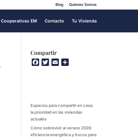
Blog
Quienes Somos
Cooperativas EM
Contacto
Tu Vivienda
Compartir
F
T
E
C
.
a
w
m
o
c
i
a
m
e
t
i
p
b
t
l
a
o
e
r
Espacios para compartir en casa:
o
r
t
la prioridad en las viviendas
k
i
actuales
r
Cómo sobrevivir al verano 2026:
eficiencia energética y trucos para