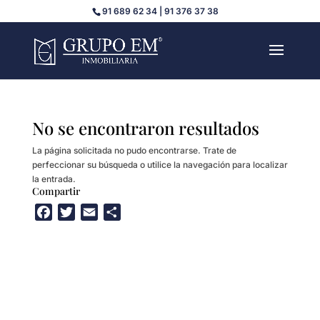
91 689 62 34 | 91 376 37 38
No se encontraron resultados
La página solicitada no pudo encontrarse. Trate de
perfeccionar su búsqueda o utilice la navegación para localizar
la entrada.
Compartir
F
T
E
C
a
w
m
o
c
i
a
m
e
t
i
p
b
t
l
a
o
e
r
o
r
t