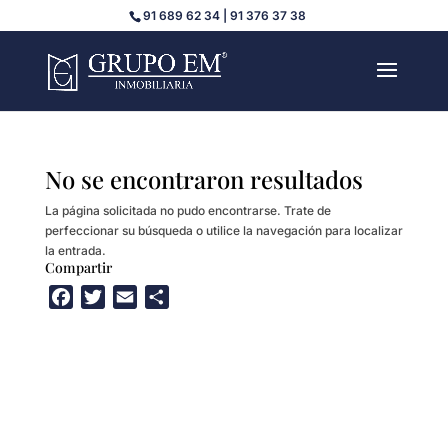
91 689 62 34 | 91 376 37 38
No se encontraron resultados
La página solicitada no pudo encontrarse. Trate de
perfeccionar su búsqueda o utilice la navegación para localizar
la entrada.
Compartir
F
T
E
C
a
w
m
o
c
i
a
m
e
t
i
p
b
t
l
a
o
e
r
o
r
t