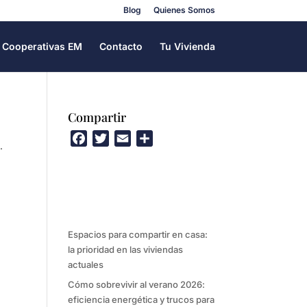
Blog
Quienes Somos
Cooperativas EM
Contacto
Tu Vivienda
Compartir
F
T
E
C
.
a
w
m
o
c
i
a
m
e
t
i
p
b
t
l
a
o
e
r
Espacios para compartir en casa:
o
r
t
la prioridad en las viviendas
k
i
actuales
r
Cómo sobrevivir al verano 2026:
eficiencia energética y trucos para