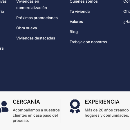
Con
ivas
Viviendas en
Quienes somos
comercialización
Ofi
ria
Tu vivienda
Próximas promociones
¿Ha
Valores
Obra nueva
Blog
Viviendas destacadas
Trabaja con nosotros
ral
CERCANÍA
EXPERIENCIA


Acompañamos a nuestros
Más de 20 años creando
clientes en casa paso del
hogares y comunidades.
proceso.