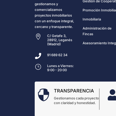
Gestión de Cooperat
gestionamos y
comercializamos
Promoción Inmobilia
proyectos inmobiliarios
Inmobiliaria
con un enfoque integral,
cercano y transparente.
Administración de
Fincas

C/ Getafe 3,
28912, Leganés
Asesoramiento Integ
(Madrid)

91 689 62 34
}
Lunes a Viernes:
9:00 - 20:00
TRANSPARENCIA

Gestionamos cada proyecto
con claridad y honestidad.