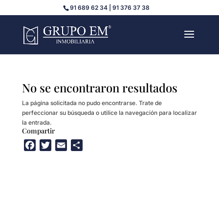
91 689 62 34 | 91 376 37 38
No se encontraron resultados
La página solicitada no pudo encontrarse. Trate de
perfeccionar su búsqueda o utilice la navegación para localizar
la entrada.
Compartir
F
T
E
C
a
w
m
o
c
i
a
m
e
t
i
p
b
t
l
a
o
e
r
o
r
t