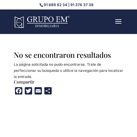
91 689 62 34 | 91 376 37 38
No se encontraron resultados
La página solicitada no pudo encontrarse. Trate de
perfeccionar su búsqueda o utilice la navegación para localizar
la entrada.
Compartir
F
T
E
C
a
w
m
o
c
i
a
m
e
t
i
p
b
t
l
a
o
e
r
o
r
t