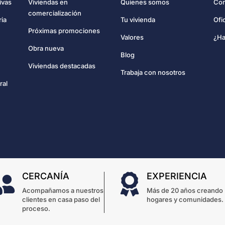
Con
ivas
Viviendas en
Quienes somos
comercialización
Ofi
ria
Tu vivienda
Próximas promociones
¿Ha
Valores
Obra nueva
Blog
Viviendas destacadas
Trabaja con nosotros
ral
CERCANÍA
EXPERIENCIA


Acompañamos a nuestros
Más de 20 años creando
clientes en casa paso del
hogares y comunidades.
proceso.