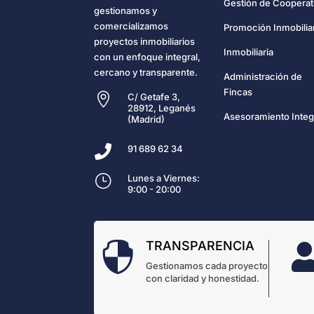
Gestión de Cooperat
gestionamos y
comercializamos
Promoción Inmobilia
proyectos inmobiliarios
Inmobiliaria
con un enfoque integral,
cercano y transparente.
Administración de
Fincas

C/ Getafe 3,
28912, Leganés
Asesoramiento Integ
(Madrid)

91 689 62 34
}
Lunes a Viernes:
9:00 - 20:00
TRANSPARENCIA

Gestionamos cada proyecto
con claridad y honestidad.