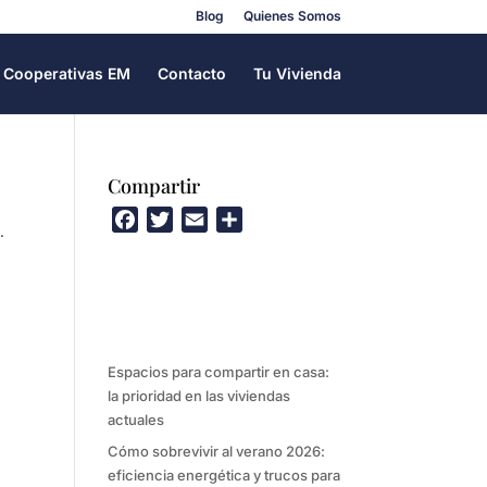
Blog
Quienes Somos
Cooperativas EM
Contacto
Tu Vivienda
Compartir
F
T
E
C
.
a
w
m
o
c
i
a
m
e
t
i
p
b
t
l
a
o
e
r
Espacios para compartir en casa:
o
r
t
la prioridad en las viviendas
k
i
actuales
r
Cómo sobrevivir al verano 2026:
eficiencia energética y trucos para