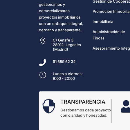
Gestión de Cooperat
gestionamos y
comercializamos
Promoción Inmobilia
proyectos inmobiliarios
Inmobiliaria
con un enfoque integral,
cercano y transparente.
Administración de
Fincas

C/ Getafe 3,
28912, Leganés
Asesoramiento Integ
(Madrid)

91 689 62 34
}
Lunes a Viernes:
9:00 - 20:00
TRANSPARENCIA

Gestionamos cada proyecto
con claridad y honestidad.