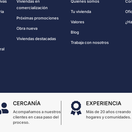
Con
ivas
Viviendas en
Quienes somos
comercialización
Ofi
ria
Tu vivienda
Próximas promociones
¿Ha
Valores
Obra nueva
Blog
Viviendas destacadas
Trabaja con nosotros
ral
CERCANÍA
EXPERIENCIA


Acompañamos a nuestros
Más de 20 años creando
clientes en casa paso del
hogares y comunidades.
proceso.