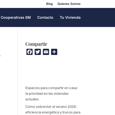
Blog
Quienes Somos
Cooperativas EM
Contacto
Tu Vivienda
Compartir
F
T
E
C
.
a
w
m
o
c
i
a
m
e
t
i
p
b
t
l
a
o
e
r
Espacios para compartir en casa:
o
r
t
la prioridad en las viviendas
k
i
actuales
r
Cómo sobrevivir al verano 2026:
eficiencia energética y trucos para