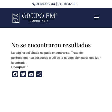
91 689 62 34 | 91 376 37 38
No se encontraron resultados
La página solicitada no pudo encontrarse. Trate de
perfeccionar su búsqueda o utilice la navegación para localizar
la entrada.
Compartir
F
T
E
C
a
w
m
o
c
i
a
m
e
t
i
p
b
t
l
a
o
e
r
o
r
t