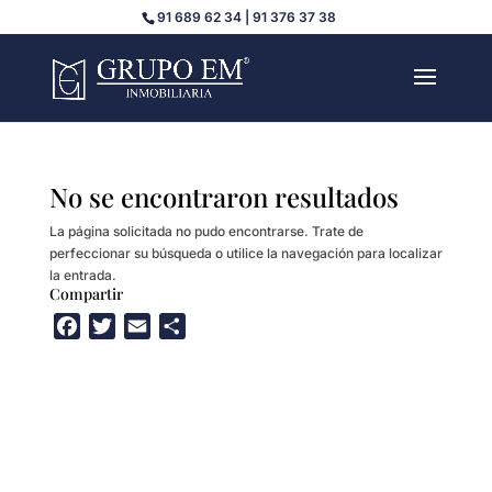
91 689 62 34 | 91 376 37 38
No se encontraron resultados
La página solicitada no pudo encontrarse. Trate de
perfeccionar su búsqueda o utilice la navegación para localizar
la entrada.
Compartir
F
T
E
C
a
w
m
o
c
i
a
m
e
t
i
p
b
t
l
a
o
e
r
o
r
t