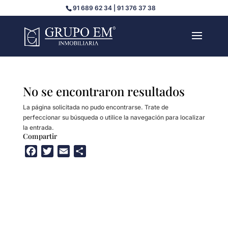
91 689 62 34 | 91 376 37 38
No se encontraron resultados
La página solicitada no pudo encontrarse. Trate de
perfeccionar su búsqueda o utilice la navegación para localizar
la entrada.
Compartir
F
T
E
C
a
w
m
o
c
i
a
m
e
t
i
p
b
t
l
a
o
e
r
o
r
t