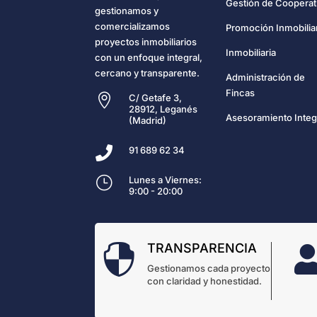
Gestión de Cooperat
gestionamos y
comercializamos
Promoción Inmobilia
proyectos inmobiliarios
Inmobiliaria
con un enfoque integral,
cercano y transparente.
Administración de
Fincas

C/ Getafe 3,
28912, Leganés
Asesoramiento Integ
(Madrid)

91 689 62 34
}
Lunes a Viernes:
9:00 - 20:00
TRANSPARENCIA

Gestionamos cada proyecto
con claridad y honestidad.