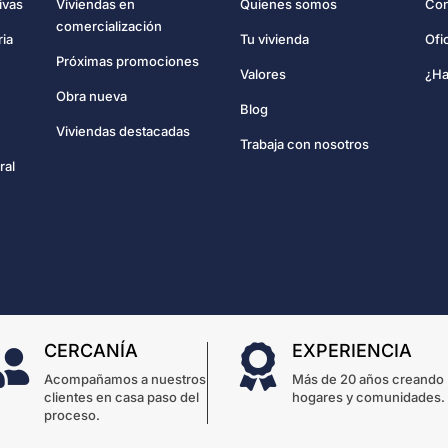
Con
ivas
Viviendas en
Quienes somos
comercialización
Ofi
ria
Tu vivienda
Próximas promociones
¿Ha
Valores
Obra nueva
Blog
Viviendas destacadas
Trabaja con nosotros
ral
CERCANÍA
EXPERIENCIA


Acompañamos a nuestros
Más de 20 años creando
clientes en casa paso del
hogares y comunidades.
proceso.