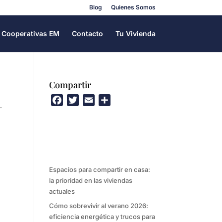
Blog
Quienes Somos
Cooperativas EM
Contacto
Tu Vivienda
Compartir
F
T
E
C
.
a
w
m
o
c
i
a
m
e
t
i
p
b
t
l
a
o
e
r
Espacios para compartir en casa:
o
r
t
la prioridad en las viviendas
k
i
actuales
r
Cómo sobrevivir al verano 2026:
eficiencia energética y trucos para