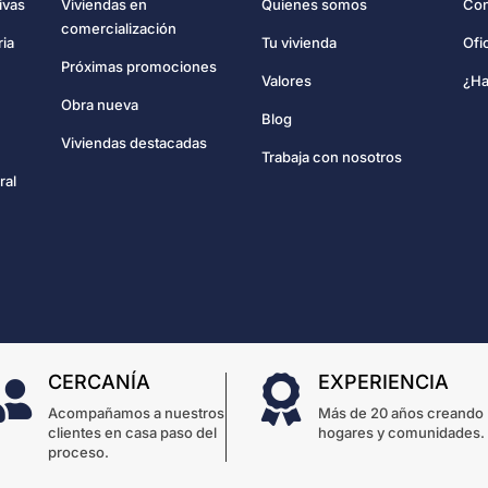
Con
ivas
Viviendas en
Quienes somos
comercialización
Ofi
ria
Tu vivienda
Próximas promociones
¿Ha
Valores
Obra nueva
Blog
Viviendas destacadas
Trabaja con nosotros
ral
CERCANÍA
EXPERIENCIA


Acompañamos a nuestros
Más de 20 años creando
clientes en casa paso del
hogares y comunidades.
proceso.