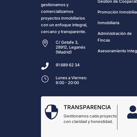
Gestión de Cooperat
gestionamos y
comercializamos
Promoción Inmobilia
proyectos inmobiliarios
Inmobiliaria
con un enfoque integral,
cercano y transparente.
Administración de
Fincas

C/ Getafe 3,
28912, Leganés
Asesoramiento Integ
(Madrid)

91 689 62 34
}
Lunes a Viernes:
9:00 - 20:00
TRANSPARENCIA

Gestionamos cada proyecto
con claridad y honestidad.