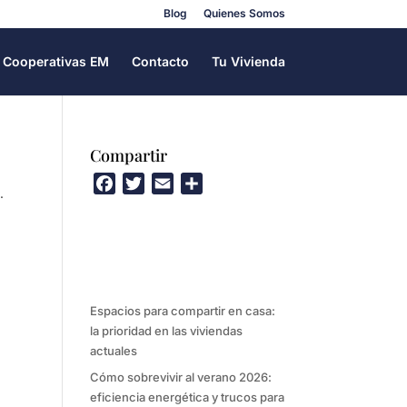
Blog
Quienes Somos
Cooperativas EM
Contacto
Tu Vivienda
Compartir
F
T
E
C
.
a
w
m
o
c
i
a
m
e
t
i
p
b
t
l
a
o
e
r
Espacios para compartir en casa:
o
r
t
la prioridad en las viviendas
k
i
actuales
r
Cómo sobrevivir al verano 2026:
eficiencia energética y trucos para