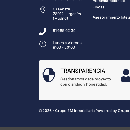
Administración de
Fincas

C/ Getafe 3,
28912, Leganés
Asesoramiento Integ
(Madrid)

91 689 62 34
}
Lunes a Viernes:
9:00 - 20:00
TRANSPARENCIA

Gestionamos cada proyecto
con claridad y honestidad.
©2026 - Grupo EM Inmobiliaria
Powered by
Grupo