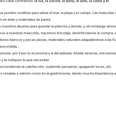
tos clave centrarnos:
la luz, la cocina, el baño, el sofá, la cama y el
 que puedes reutilizar para salvar el mar, la playa y el campo. Las mascotas
n en telas y materiales de pared.
aban nuestros abuelos para guardar la plancha y demás, y sin embargo ahora
os a nuestras mascotas, hacemos bricolaje, desinfectamos la compra, e
onos blancos y pocas piezas, materiales naturales adapatándose a las f
a escondida…
umular, por ti por tu economía y la del planeta. Añade neveras, microond
 y te indiquen lo que necesitas
, encendiendo la calefacción, subiendo persianas, apagando luces, etc.
des rosadas y salmón como en la gastronomía, dando mucha importancia a