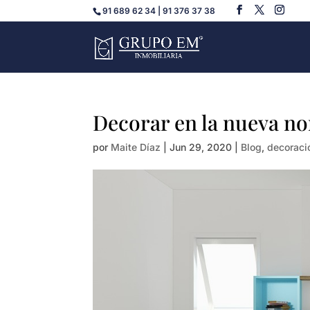
91 689 62 34 | 91 376 37 38
Decorar en la nueva n
por
Maite Díaz
|
Jun 29, 2020
|
Blog
,
decoraci