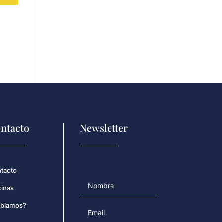
ntacto
Newsletter
tacto
cinas
blamos?