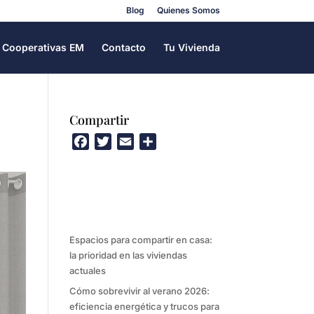
Blog
Quienes Somos
Cooperativas EM
Contacto
Tu Vivienda
Compartir
F
T
E
C
a
w
m
o
c
i
a
m
e
t
i
p
b
t
l
a
o
e
r
Espacios para compartir en casa:
o
r
t
la prioridad en las viviendas
k
i
actuales
r
Cómo sobrevivir al verano 2026:
eficiencia energética y trucos para