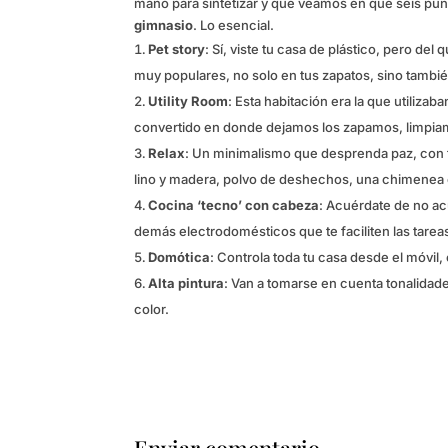
mano para sintetizar y que veamos en qué seis pun
gimnasio
. Lo esencial.
Pet story
: Sí, viste tu casa de plástico, pero del
muy populares, no solo en tus zapatos, sino tambié
Utility Room
: Esta habitación era la que utiliz
convertido en donde dejamos los zapamos, limpiam
Relax
: Un minimalismo que desprenda paz, con t
lino y madera, polvo de deshechos, una chimene
Cocina ‘tecno’ con cabeza
: Acuérdate de no ac
demás electrodomésticos que te faciliten las tareas
Domótica
: Controla toda tu casa desde el móvil
Alta pintura
: Van a tomarse en cuenta tonalida
color.