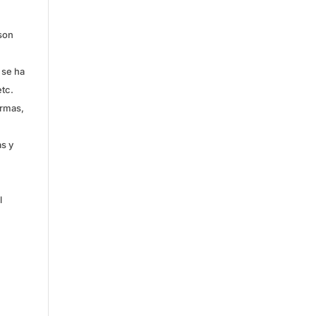
 son
 se ha
tc.
ormas,
as y
l