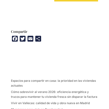
Compartir
F
T
E
C
a
w
m
o
c
i
a
m
e
t
i
p
b
t
l
a
o
e
r
o
r
t
k
i
Espacios para compartir en casa: la prioridad en las viviendas
r
actuales
Cómo sobrevivir al verano 2026: eficiencia energética y
trucos para mantener tu vivienda fresca sin disparar la factura
Vivir en Vallecas: calidad de vida y obra nueva en Madrid