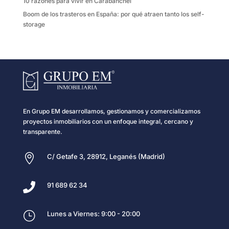
10 razones para vivir en Carabanchel
Boom de los trasteros en España: por qué atraen tanto los self-
storage
En Grupo EM desarrollamos, gestionamos y comercializamos
proyectos inmobiliarios con un enfoque integral, cercano y
transparente.

C/ Getafe 3, 28912, Leganés (Madrid)

91 689 62 34
}
Lunes a Viernes: 9:00 - 20:00