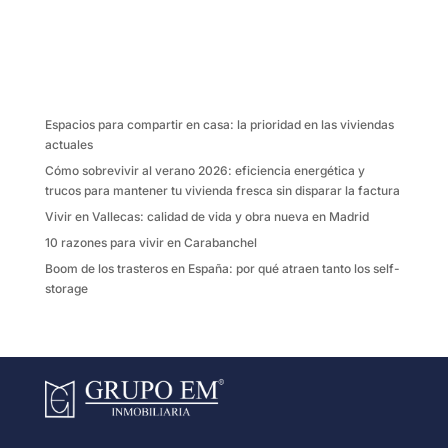
e
t
i
p
b
t
l
a
o
e
r
o
r
t
k
i
Espacios para compartir en casa: la prioridad en las viviendas
r
actuales
Cómo sobrevivir al verano 2026: eficiencia energética y
trucos para mantener tu vivienda fresca sin disparar la factura
Vivir en Vallecas: calidad de vida y obra nueva en Madrid
10 razones para vivir en Carabanchel
Boom de los trasteros en España: por qué atraen tanto los self-
storage