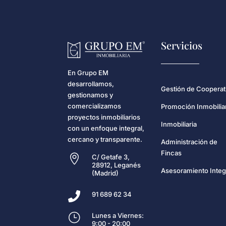
Servicios
En Grupo EM
desarrollamos,
Gestión de Cooperat
gestionamos y
comercializamos
Promoción Inmobilia
proyectos inmobiliarios
Inmobiliaria
con un enfoque integral,
cercano y transparente.
Administración de
Fincas

C/ Getafe 3,
28912, Leganés
Asesoramiento Integ
(Madrid)

91 689 62 34
}
Lunes a Viernes:
9:00 - 20:00