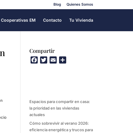
Blog
Quienes Somos
Cooperativas EM
Contacto
Tu Vivienda
ón
Compartir
F
T
E
C
a
w
m
o
c
i
a
m
e
t
i
p
b
t
l
a
o
e
r
on
Espacios para compartir en casa:
o
r
t
la prioridad en las viviendas
k
i
actuales
r
ecio
Cómo sobrevivir al verano 2026:
eficiencia energética y trucos para