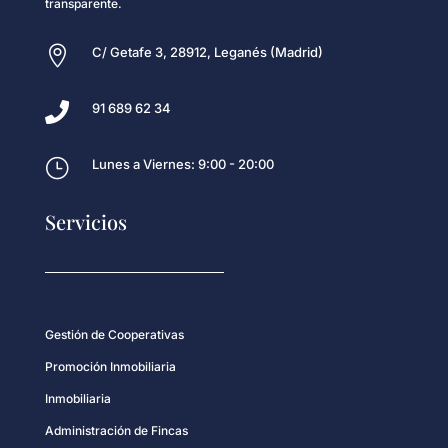
transparente.

C/ Getafe 3, 28912, Leganés (Madrid)

91 689 62 34
}
Lunes a Viernes: 9:00 - 20:00
Servicios
Gestión de Cooperativas
Promoción Inmobiliaria
Inmobiliaria
Administración de Fincas