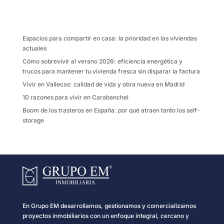
b
t
l
a
o
e
r
o
r
t
k
i
Espacios para compartir en casa: la prioridad en las viviendas
r
actuales
Cómo sobrevivir al verano 2026: eficiencia energética y
trucos para mantener tu vivienda fresca sin disparar la factura
Vivir en Vallecas: calidad de vida y obra nueva en Madrid
10 razones para vivir en Carabanchel
Boom de los trasteros en España: por qué atraen tanto los self-
storage
En Grupo EM desarrollamos, gestionamos y comercializamos
proyectos inmobiliarios con un enfoque integral, cercano y