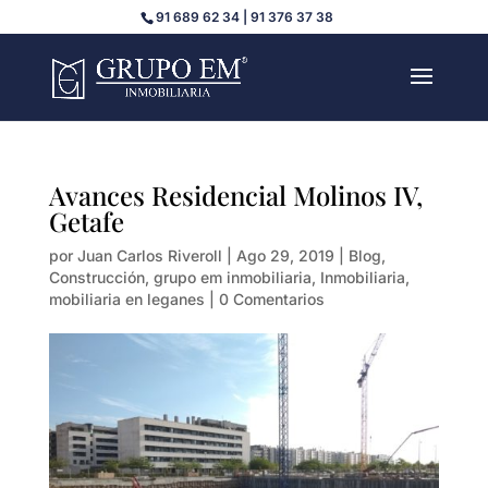
91 689 62 34 | 91 376 37 38
Avances Residencial Molinos IV,
Getafe
por
Juan Carlos Riveroll
|
Ago 29, 2019
|
Blog
,
Construcción
,
grupo em inmobiliaria
,
Inmobiliaria
,
mobiliaria en leganes
|
0 Comentarios