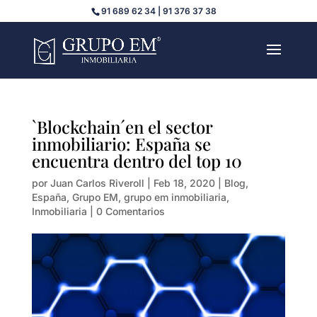
91 689 62 34 | 91 376 37 38
`Blockchain´en el sector
inmobiliario: España se
encuentra dentro del top 10
por
Juan Carlos Riveroll
|
Feb 18, 2020
|
Blog
,
España
,
Grupo EM
,
grupo em inmobiliaria
,
Inmobiliaria
|
0 Comentarios