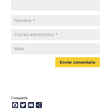
Compartir
F
T
E
C