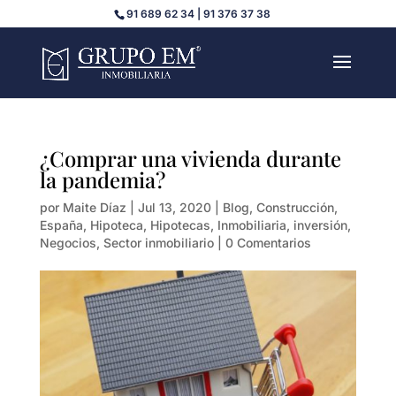
91 689 62 34 | 91 376 37 38
¿Comprar una vivienda durante
la pandemia?
por
Maite Díaz
|
Jul 13, 2020
|
Blog
,
Construcción
,
España
,
Hipoteca
,
Hipotecas
,
Inmobiliaria
,
inversión
,
Negocios
,
Sector inmobiliario
|
0 Comentarios