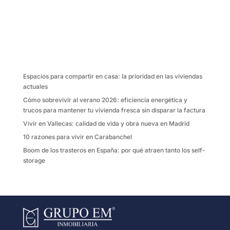
a
w
m
o
c
i
a
m
e
t
i
p
b
t
l
a
o
e
r
o
r
t
k
i
Espacios para compartir en casa: la prioridad en las viviendas
r
actuales
Cómo sobrevivir al verano 2026: eficiencia energética y
trucos para mantener tu vivienda fresca sin disparar la factura
Vivir en Vallecas: calidad de vida y obra nueva en Madrid
10 razones para vivir en Carabanchel
Boom de los trasteros en España: por qué atraen tanto los self-
storage