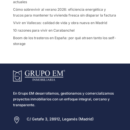
r
actuales
Cómo sobrevivir al verano 2026: eficiencia energética y
trucos para mantener tu vivienda fresca sin disparar la factura
Vivir en Vallecas: calidad de vida y obra nueva en Madrid
10 razones para vivir en Carabanchel
Boom de los trasteros en España: por qué atraen tanto los self-
storage
En Grupo EM desarrollamos, gestionamos y comercializamos
proyectos inmobiliarios con un enfoque integral, cercano y
transparente.

C/ Getafe 3, 28912, Leganés (Madrid)