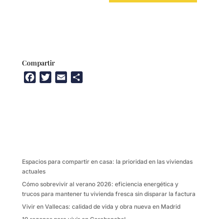
Compartir
F
T
E
C
a
w
m
o
c
i
a
m
e
t
i
p
b
t
l
a
o
e
r
o
r
t
k
i
Espacios para compartir en casa: la prioridad en las viviendas
r
actuales
Cómo sobrevivir al verano 2026: eficiencia energética y
trucos para mantener tu vivienda fresca sin disparar la factura
Vivir en Vallecas: calidad de vida y obra nueva en Madrid