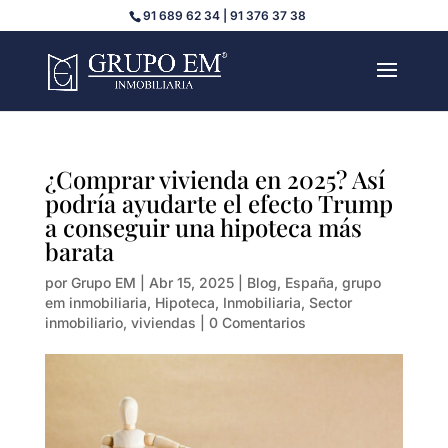
91 689 62 34 | 91 376 37 38
¿Comprar vivienda en 2025? Así
podría ayudarte el efecto Trump
a conseguir una hipoteca más
barata
por
Grupo EM
|
Abr 15, 2025
|
Blog
,
España
,
grupo
em inmobiliaria
,
Hipoteca
,
Inmobiliaria
,
Sector
inmobiliario
,
viviendas
|
0 Comentarios