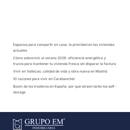
a
w
m
o
c
i
a
m
e
t
i
p
b
t
l
a
o
e
r
o
r
t
k
i
Espacios para compartir en casa: la prioridad en las viviendas
r
actuales
Cómo sobrevivir al verano 2026: eficiencia energética y
trucos para mantener tu vivienda fresca sin disparar la factura
Vivir en Vallecas: calidad de vida y obra nueva en Madrid
10 razones para vivir en Carabanchel
Boom de los trasteros en España: por qué atraen tanto los self-
storage