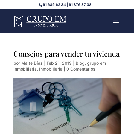
91 689 62 34 | 91 376 37 38
Consejos para vender tu vivienda
por
Maite Díaz
|
Feb 21, 2019
|
Blog
,
grupo em
inmobiliaria
,
Inmobiliaria
|
0 Comentarios