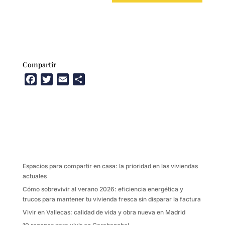
Compartir
F
T
E
C
a
w
m
o
c
i
a
m
e
t
i
p
b
t
l
a
o
e
r
o
r
t
k
i
Espacios para compartir en casa: la prioridad en las viviendas
r
actuales
Cómo sobrevivir al verano 2026: eficiencia energética y
trucos para mantener tu vivienda fresca sin disparar la factura
Vivir en Vallecas: calidad de vida y obra nueva en Madrid