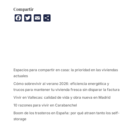
Compartir
F
T
E
C
a
w
m
o
c
i
a
m
e
t
i
p
b
t
l
a
o
e
r
o
r
t
k
i
Espacios para compartir en casa: la prioridad en las viviendas
r
actuales
Cómo sobrevivir al verano 2026: eficiencia energética y
trucos para mantener tu vivienda fresca sin disparar la factura
Vivir en Vallecas: calidad de vida y obra nueva en Madrid
10 razones para vivir en Carabanchel
Boom de los trasteros en España: por qué atraen tanto los self-
storage