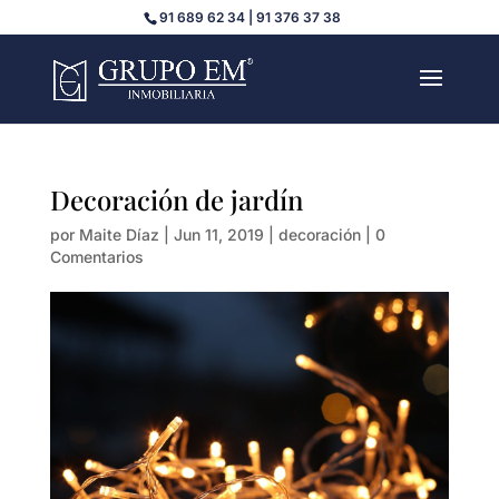
91 689 62 34 | 91 376 37 38
Decoración de jardín
por
Maite Díaz
|
Jun 11, 2019
|
decoración
|
0
Comentarios