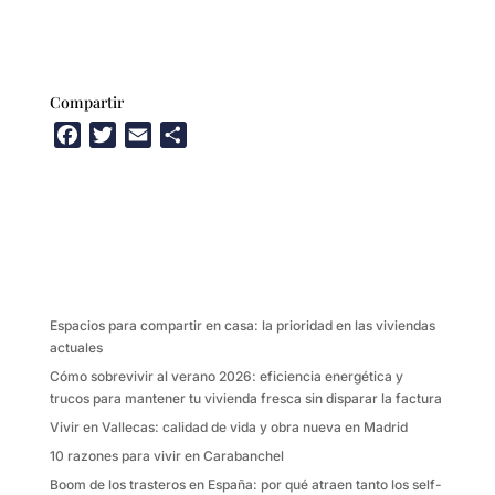
Compartir
F
T
E
C
a
w
m
o
c
i
a
m
e
t
i
p
b
t
l
a
o
e
r
o
r
t
k
i
Espacios para compartir en casa: la prioridad en las viviendas
r
actuales
Cómo sobrevivir al verano 2026: eficiencia energética y
trucos para mantener tu vivienda fresca sin disparar la factura
Vivir en Vallecas: calidad de vida y obra nueva en Madrid
10 razones para vivir en Carabanchel
Boom de los trasteros en España: por qué atraen tanto los self-