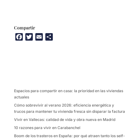
Compartir
F
T
E
C
a
w
m
o
c
i
a
m
e
t
i
p
b
t
l
a
o
e
r
o
r
t
k
i
Espacios para compartir en casa: la prioridad en las viviendas
r
actuales
Cómo sobrevivir al verano 2026: eficiencia energética y
trucos para mantener tu vivienda fresca sin disparar la factura
Vivir en Vallecas: calidad de vida y obra nueva en Madrid
10 razones para vivir en Carabanchel
Boom de los trasteros en España: por qué atraen tanto los self-