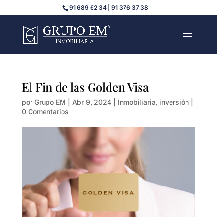
91 689 62 34 | 91 376 37 38
El Fin de las Golden Visa
por
Grupo EM
|
Abr 9, 2024
|
Inmobiliaria
,
inversión
|
0 Comentarios