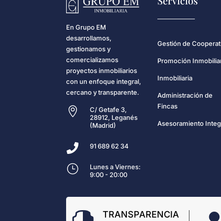
Servicios
En Grupo EM
desarrollamos,
Gestión de Cooperat
gestionamos y
comercializamos
Promoción Inmobilia
proyectos inmobiliarios
Inmobiliaria
con un enfoque integral,
cercano y transparente.
Administración de
Fincas

C/ Getafe 3,
28912, Leganés
Asesoramiento Integ
(Madrid)

91 689 62 34
}
Lunes a Viernes:
9:00 - 20:00
TRANSPARENCIA