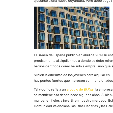
ajustarse a una nueva coyuntura. Pero debe seguir 
El Banco de España
publicó en abril de 2019 su es
precisamente al alquiler hacia donde se debe mirar
barrios céntricos como ha sido siempre, sino que se
Si bien la dificultad de los jóvenes para alquilar es
hay puntos fuertes que merecen ser mencionados y
Tal y como refleja un
artículo de
El País
, la empresa
se mantiene alta desde hace algunos años. Si bien 
mantienen fieles a invertir en nuestro mercado. E
Comunidad Valenciana, las Islas Canarias y las Bal