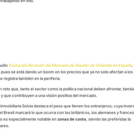
trabajando en ello.
tudio
Evolución Reciente del Mercado de Alquiler de Vivienda en Españ
a
.
 pues se está dando un boom en los precios que ya no solo afectan a los
 registra también en la periferia.
 un reto que, tanto el sector como la política nacional deben afrontar, tamb
 que contribuyen a una visión positiva del mercado.
 inmobiliaria Solvia destaca el peso que tienen los extranjeros, cuya inver
el Brexit marcará lo que ocurra con los británicos, los alemanes y france
sto es especialmente notable en
zonas de costa
, siendo las preferidas la
eares.