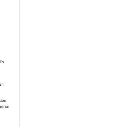
 Es
ién
sión
ses se