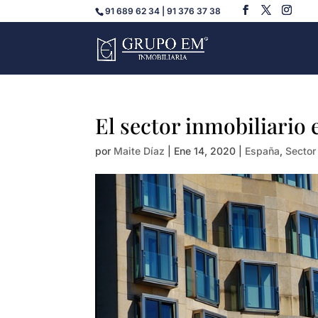
91 689 62 34 | 91 376 37 38
El sector inmobiliario
por
Maite Díaz
|
Ene 14, 2020
|
España
,
Sector