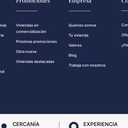
Promociones
Empresa
Co
Con
ivas
Viviendas en
Quienes somos
comercialización
Ofi
ria
Tu vivienda
Próximas promociones
¿Ha
Valores
Obra nueva
Blog
Viviendas destacadas
Trabaja con nosotros
ral
CERCANÍA
EXPERIENCIA