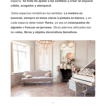
espacio.
Se trata de apelar a los sentidos y crear un espacio
cálido, acogedor y atemporal.
Estos espacios revitalizan los sentidos.
La madera es
esencial, siempre en tonos claros o pintada en blanco
, y en
cada espacio debe haber
flores
, ya sea en
estampados
de
algodón
o
frescas en jarrones.
Otros adornos utilizados son
las
velas, libros y objetos decorativos llamativos.
…