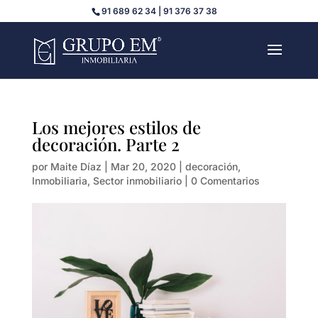
91 689 62 34 | 91 376 37 38
Los mejores estilos de
decoración. Parte 2
por
Maite Díaz
|
Mar 20, 2020
|
decoración
,
Inmobiliaria
,
Sector inmobiliario
|
0 Comentarios