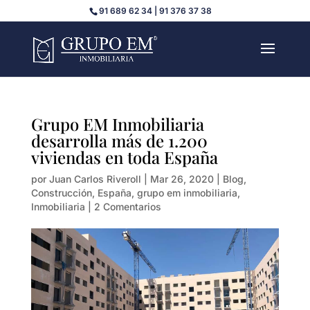
91 689 62 34 | 91 376 37 38
Grupo EM Inmobiliaria
desarrolla más de 1.200
viviendas en toda España
por
Juan Carlos Riveroll
|
Mar 26, 2020
|
Blog
,
Construcción
,
España
,
grupo em inmobiliaria
,
Inmobiliaria
|
2 Comentarios