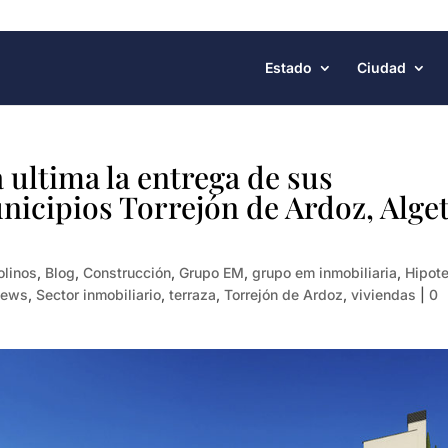
Estado
Ciudad
ultima la entrega de sus
icipios Torrejón de Ardoz, Alge
olinos
,
Blog
,
Construcción
,
Grupo EM
,
grupo em inmobiliaria
,
Hipot
news
,
Sector inmobiliario
,
terraza
,
Torrejón de Ardoz
,
viviendas
|
0