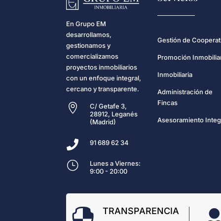
En Grupo EM
desarrollamos,
Gestión de Cooperat
gestionamos y
comercializamos
Promoción Inmobilia
proyectos inmobiliarios
Inmobiliaria
con un enfoque integral,
cercano y transparente.
Administración de
Fincas

C/ Getafe 3,
28912, Leganés
Asesoramiento Integ
(Madrid)

91 689 62 34
}
Lunes a Viernes:
9:00 - 20:00
TRANSPARENCIA
