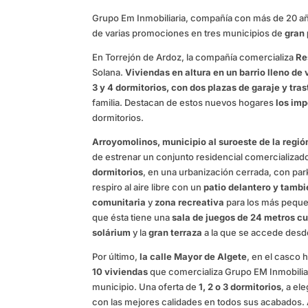
Grupo Em Inmobiliaria, compañía con más de 20 años
de varias promociones en tres municipios de
gran
En Torrejón de Ardoz, la compañía comercializa
Re
Solana.
Viviendas en altura en un barrio lleno de 
3 y 4 dormitorios, con dos plazas de garaje y tras
familia. Destacan de estos nuevos hogares
los im
dormitorios.
Arroyomolinos, municipio al suroeste de la regi
de estrenar un conjunto residencial comercializad
dormitorios
, en una urbanización cerrada, con par
respiro al aire libre con un
patio delantero y tambi
comunitaria
y
zona recreativa
para los más pequeñ
que ésta tiene una
sala de juegos de 24 metros c
solárium
y la
gran terraza
a la que se accede desde 
Por último,
la calle Mayor de Algete
, en el casco 
10 viviendas
que comercializa Grupo EM Inmobiliari
municipio. Una oferta de
1, 2 o 3 dormitorios
, a el
con las mejores calidades en todos sus acabados