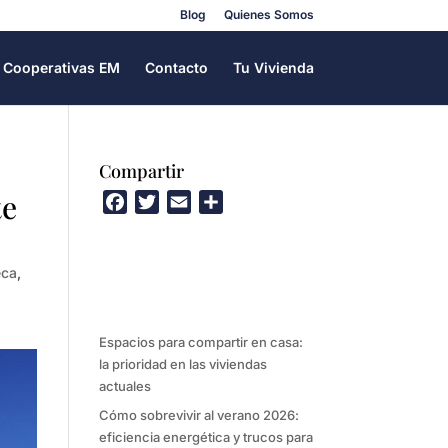
Blog
Quienes Somos
Cooperativas EM
Contacto
Tu Vivienda
Compartir
te
F
T
E
C
a
w
m
o
c
i
a
m
eca
,
e
t
i
p
b
t
l
a
o
e
r
Espacios para compartir en casa:
o
r
t
la prioridad en las viviendas
k
i
actuales
r
Cómo sobrevivir al verano 2026:
eficiencia energética y trucos para