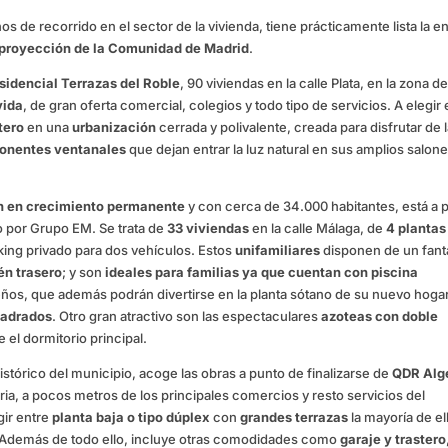
 de recorrido en el sector de la vivienda, tiene prácticamente lista la e
 proyección de la Comunidad de Madrid
.
sidencial Terrazas del Roble
, 90 viviendas en la calle Plata, en la zona de
vida
, de gran oferta comercial, colegios y todo tipo de servicios. A elegir 
tero
en una
urbanización
cerrada y polivalente, creada para disfrutar de 
ponentes ventanales
que dejan entrar la luz natural en sus amplios salone
ón en crecimiento permanente
y con cerca de 34.000 habitantes, está a 
o por Grupo EM. Se trata de
33 viviendas
en la calle Málaga, de
4 plantas
king privado para dos vehículos. Estos
unifamiliares
disponen de un fant
én trasero
; y son
ideales para familias ya que cuentan con piscina
os, que además podrán divertirse en la planta sótano de su nuevo hogar
uadrados
. Otro gran atractivo son las espectaculares
azoteas con doble
el dormitorio principal.
histórico del municipio, acoge las obras a punto de finalizarse de
QDR Alg
a, a pocos metros de los principales comercios y resto servicios del
egir entre
planta baja o tipo dúplex
con
grandes terrazas
la mayoría de el
. Además de todo ello, incluye otras comodidades como
garaje y trastero