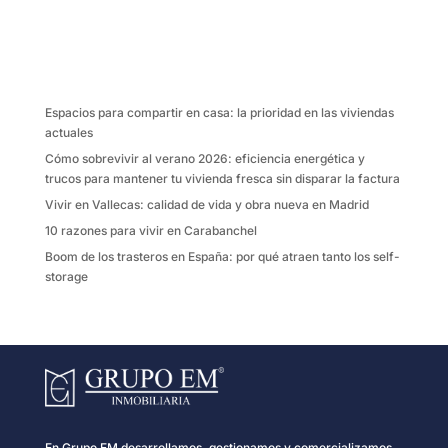
e
t
i
p
b
t
l
a
o
e
r
o
r
t
k
i
Espacios para compartir en casa: la prioridad en las viviendas
r
actuales
Cómo sobrevivir al verano 2026: eficiencia energética y
trucos para mantener tu vivienda fresca sin disparar la factura
Vivir en Vallecas: calidad de vida y obra nueva en Madrid
10 razones para vivir en Carabanchel
Boom de los trasteros en España: por qué atraen tanto los self-
storage
En Grupo EM desarrollamos, gestionamos y comercializamos