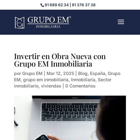
91 689 62 34 | 91 376 37 38
Invertir en Obra Nueva con
Grupo EM Inmobiliaria
por
Grupo EM
|
Mar 12, 2025
|
Blog
,
España
,
Grupo
EM
,
grupo em inmobiliaria
,
Inmobiliaria
,
Sector
inmobiliario
,
viviendas
|
0 Comentarios