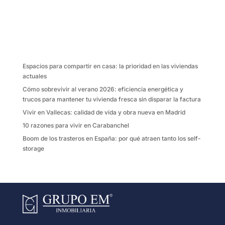
c
i
a
m
e
t
i
p
b
t
l
a
o
e
r
o
r
t
k
i
Espacios para compartir en casa: la prioridad en las viviendas
r
actuales
Cómo sobrevivir al verano 2026: eficiencia energética y
trucos para mantener tu vivienda fresca sin disparar la factura
Vivir en Vallecas: calidad de vida y obra nueva en Madrid
10 razones para vivir en Carabanchel
Boom de los trasteros en España: por qué atraen tanto los self-
storage