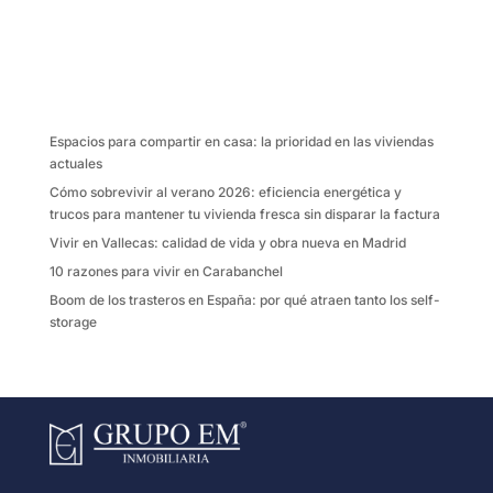
c
i
a
m
e
t
i
p
b
t
l
a
o
e
r
o
r
t
k
i
Espacios para compartir en casa: la prioridad en las viviendas
r
actuales
Cómo sobrevivir al verano 2026: eficiencia energética y
trucos para mantener tu vivienda fresca sin disparar la factura
Vivir en Vallecas: calidad de vida y obra nueva en Madrid
10 razones para vivir en Carabanchel
Boom de los trasteros en España: por qué atraen tanto los self-
storage