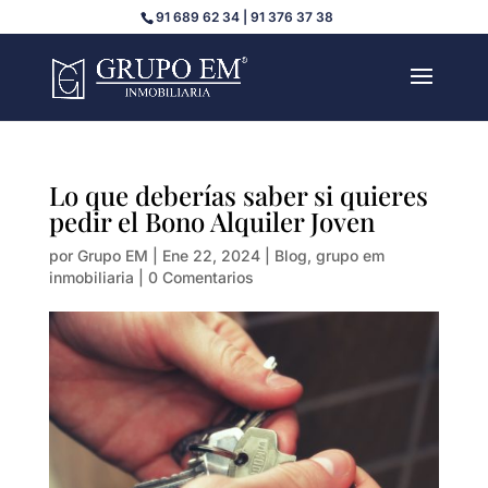
91 689 62 34 | 91 376 37 38
Lo que deberías saber si quieres
pedir el Bono Alquiler Joven
por
Grupo EM
|
Ene 22, 2024
|
Blog
,
grupo em
inmobiliaria
|
0 Comentarios