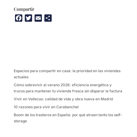
Compartir
F
T
E
C
a
w
m
o
c
i
a
m
e
t
i
p
b
t
l
a
o
e
r
o
r
t
k
i
Espacios para compartir en casa: la prioridad en las viviendas
r
actuales
Cómo sobrevivir al verano 2026: eficiencia energética y
trucos para mantener tu vivienda fresca sin disparar la factura
Vivir en Vallecas: calidad de vida y obra nueva en Madrid
10 razones para vivir en Carabanchel
Boom de los trasteros en España: por qué atraen tanto los self-
storage